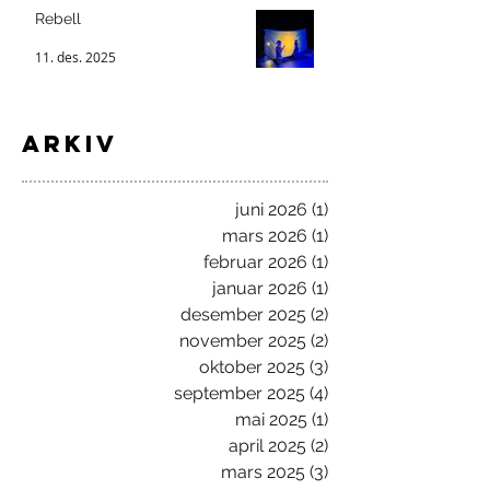
Rebell
11. des. 2025
ARKIV
juni 2026
(1)
1 innlegg
mars 2026
(1)
1 innlegg
februar 2026
(1)
1 innlegg
januar 2026
(1)
1 innlegg
desember 2025
(2)
2 innlegg
november 2025
(2)
2 innlegg
oktober 2025
(3)
3 innlegg
september 2025
(4)
4 innlegg
mai 2025
(1)
1 innlegg
april 2025
(2)
2 innlegg
mars 2025
(3)
3 innlegg