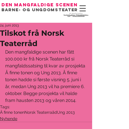
Den mangfaldige scenen
Barne- og ungdomsteater
Eit samarbeid mellom
Det Norske Teatret
,
Bondeungdomslaget i
Oslo
og
Noregs Ungdomslag
24. juni 2013
Tilskot frå Norsk
Teaterråd
Den mangfaldige scenen har fått 
100.000 kr frå Norsk Teaterråd si 
mangfaldssatsing til kvar av prosjekta 
Å finne tonen og Ung 2013. Å finne 
tonen hadde si første visning 5. juni i 
år, medan Ung 2013 vil ha premiere 6. 
oktober. Begge prosjekta vil halde 
fram hausten 2013 og våren 2014. 
Tags:
Å finne tonen
Norsk Teaterraåd
Ung 2013
Nyhende