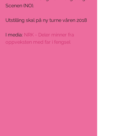
Scenen (NO). 
Utstilling skal på ny turne våren 2018
I media: 
NRK - Deler minner fra 
oppveksten med far i fengsel