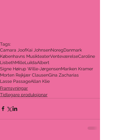
Tags:
Camara Joof
Kai Johnsen
Noreg
Danmark
Københavns Musikteater
Venteværelse
Caroline
Lisbeth
Mille
Lui
Ida
Albert
Signe Høirup Wille-Jørgensen
Mariken Kramer
Morten Rejkjær Clausen
Gina Zacharias
Lasse Passage
Allan Klie
Framsyningar
Tidlegare produksjonar