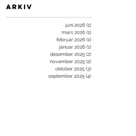
ARKIV
juni 2026
(1)
1 innlegg
mars 2026
(1)
1 innlegg
februar 2026
(1)
1 innlegg
januar 2026
(1)
1 innlegg
desember 2025
(2)
2 innlegg
november 2025
(2)
2 innlegg
oktober 2025
(3)
3 innlegg
september 2025
(4)
4 innlegg
mai 2025
(1)
1 innlegg
april 2025
(2)
2 innlegg
mars 2025
(3)
3 innlegg
januar 2025
(3)
3 innlegg
september 2024
(3)
3 innlegg
august 2024
(2)
2 innlegg
juni 2024
(2)
2 innlegg
februar 2024
(1)
1 innlegg