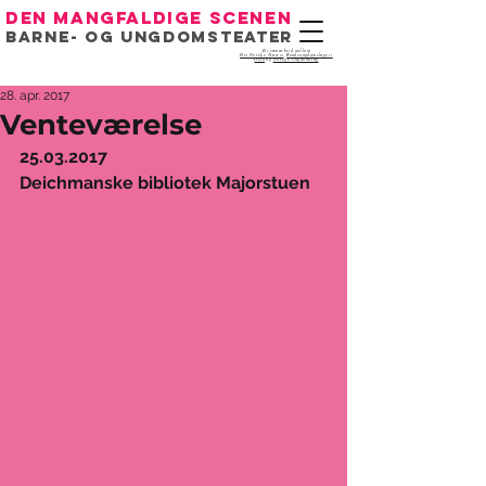
Den mangfaldige scenen
Barne- og ungdomsteater
Eit samarbeid mellom
Det Norske Teatret
,
Bondeungdomslaget i
Oslo
og
Noregs Ungdomslag
28. apr. 2017
Venteværelse
25.03.2017
Deichmanske bibliotek Majorstuen