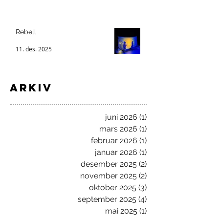
Rebell
11. des. 2025
ARKIV
juni 2026
(1)
1 innlegg
mars 2026
(1)
1 innlegg
februar 2026
(1)
1 innlegg
januar 2026
(1)
1 innlegg
desember 2025
(2)
2 innlegg
november 2025
(2)
2 innlegg
oktober 2025
(3)
3 innlegg
september 2025
(4)
4 innlegg
mai 2025
(1)
1 innlegg