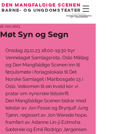
Den mangfaldige scenen
Barne- og ungdomsteater
Eit samarbeid mellom
Det Norske Teatret
,
Bondeungdomslaget i
Oslo
og
Noregs Ungdomslag
22. nov. 2023
Møt Syn og Segn
Onsdag 29.11.23 18:00-19:30 byr 
Vennelaget Samlagsrota, Oslo Mållag 
og Den Mangfaldige Scenen inn til 
førjulsmøte i forlagslokala til Det 
Norske Samlaget i Maribosgate 13 i 
Oslo. Velkomen til ein kveld kor vi 
pratar om nynorske tidsskrift.  
Den Mangfaldige Scenen bidrar med 
tekstar av Jon Fosse og Brynjulf Jung 
Tjønn, regissert av Jon Werede hope, 
framført av Adanne Lin-ji Ezimoha 
Sætereie og Emil Rodrigo Jørgensen.