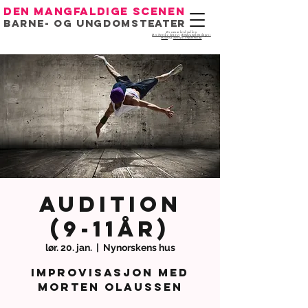
Den mangfaldige scenen
Barne- og ungdomsteater
Eit samarbeid mellom
Det Norske Teatret
,
Bondeungdomslaget i
Oslo
og
Noregs Ungdomslag
Audition
(9-11år)
lør. 20. jan.
  |  
Nynorskens hus
Improvisasjon med
Morten Olaussen