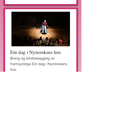
Ein dag i Nynorskens hus
Øving og tilrettelegging av
framsyninga Ein dag i Nynorskens
hus.
Alder
Tid og stad
20-30 år
Desember til
januar,
Nynorskens hus
Instruktør
Liv Hege Skagestad