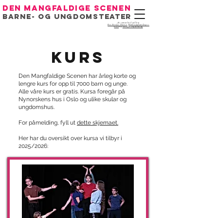
Den mangfaldige scenen
Barne- og ungdomsteater
Eit samarbeid mellom
Det Norske Teatret
,
Bondeungdomslaget i
Oslo
og
Noregs Ungdomslag
Kurs
Den Mangfaldige Scenen har årleg korte og
lengre kurs for opp til 7000 barn og unge.
Alle våre kurs er gratis. Kursa foregår på
Nynorskens hus i Oslo og ulike skular og
ungdomshus.
For påmelding, fyll ut
dette skjemaet.
Her har du oversikt over kursa vi tilbyr i
2025/2026: