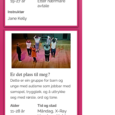
19-27 år
Etter nærmare
avtale
Instruktør
Jane Kelly
Er det plass til meg?
Dette er ein gruppe for barn og
unge med autisme som jobbar med
samspel, tryggleik, og å uttrykke
seg med rørsle, ord og tone.
Alder
Tid og stad
11-28 år
Måndag, X-Ray