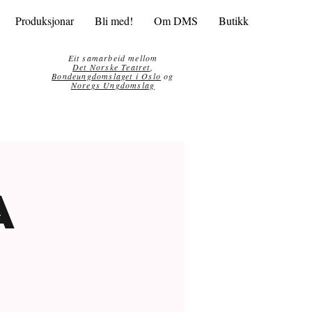
Produksjonar
Bli med!
Om DMS
Butikk
Eit samarbeid mellom
Det Norske Teatret
,
Bondeungdomslaget i Oslo
og
Noregs Ungdomslag
a