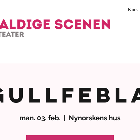
Kurs
Gullfebl
man. 03. feb.
  |  
Nynorskens hus