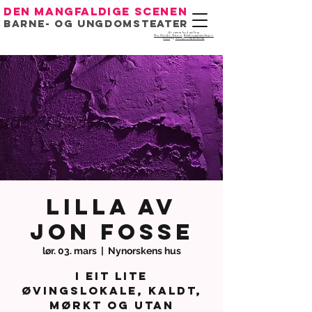
Den mangfaldige scenen
Barne- og ungdomsteater
Eit samarbeid mellom
Det Norske Teatret
,
Bondeungdomslaget i
Oslo
og
Noregs Ungdomslag
Lilla av
Jon Fosse
lør. 03. mars
  |  
Nynorskens hus
I eit lite
øvingslokale, kaldt,
mørkt og utan