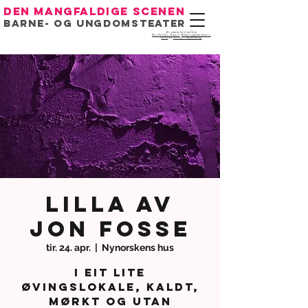
Den mangfaldige scenen
Barne- og ungdomsteater
Eit samarbeid mellom
Det Norske Teatret
,
Bondeungdomslaget i
Oslo
og
Noregs Ungdomslag
Lilla av
Jon Fosse
tir. 24. apr.
  |  
Nynorskens hus
I eit lite
øvingslokale, kaldt,
mørkt og utan