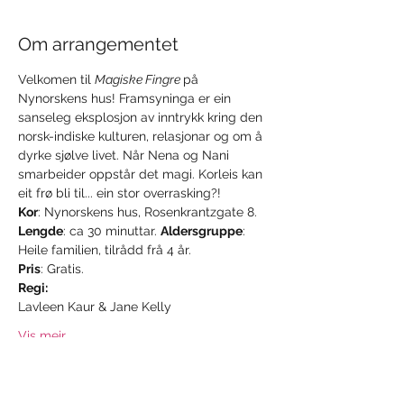
Om arrangementet
Velkomen til 
Magiske Fingre 
på 
Nynorskens hus! Framsyninga er ein 
sanseleg eksplosjon av inntrykk kring den 
norsk-indiske kulturen, relasjonar og om å 
dyrke sjølve livet. Når Nena og Nani 
smarbeider oppstår det magi. Korleis kan 
eit frø bli til... ein stor overrasking?!
Kor
: Nynorskens hus, Rosenkrantzgate 8. 
Lengde
: ca 30 minuttar. 
Aldersgruppe
: 
Heile familien, tilrådd frå 4 år. 
Pris
: Gratis.
Regi:
Lavleen Kaur & Jane Kelly
Vis meir