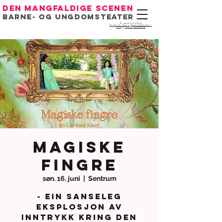
Den mangfaldige scenen
Barne- og ungdomsteater
Eit samarbeid mellom
Det Norske Teatret
,
Bondeungdomslaget i
Oslo
og
Noregs Ungdomslag
Magiske
Fingre
søn. 16. juni
  |  
Sentrum
- ein sanseleg
eksplosjon av
inntrykk kring den