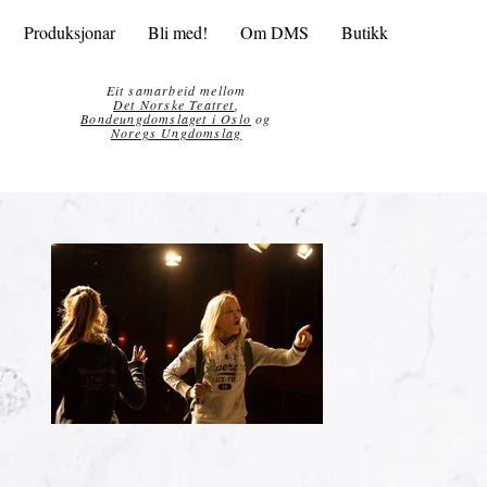
Produksjonar
Bli med!
Om DMS
Butikk
Eit samarbeid mellom
Det Norske Teatret
,
Bondeungdomslaget i Oslo
og
Noregs Ungdomslag