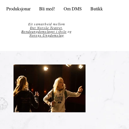
Produksjonar
Bli med!
Om DMS
Butikk
Eit samarbeid mellom
Det Norske Teatret
,
Bondeungdomslaget i Oslo
og
Noregs Ungdomslag