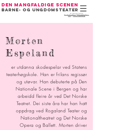
Den mangfaldige scenen
Barne- og ungdomsteater
Eit samarbeid mellom
Det Norske Teatret
,
Bondeungdomslaget i
Oslo
og
Noregs Ungdomslag
Morten
Espeland
er utdanna skodespelar ved Statens
teaterhøgskole. Han er frilans regissør
og utøvar. Han debuterte på Den
Nationale Scene i Bergen og har
arbeidd fleire år ved Det Norske
Teatret. Dei siste åra har han hatt
oppdrag ved Rogaland Teater og
Nationaltheatret og Det Norske
Opera og Ballett. Morten driver