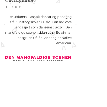
Instruktør
er utdanna klassisk dansar og pedagog
frå Kunsthøgskolen i Oslo. Han har vore
engasjert som danseinstruktør i Den
mangfaldige scenen sidan 2017. Edwin har
bakgrunn frå Ecuador og er Native
American.
Den mangfaldige scenen
Barne- og ungdomsteater
Eit samarbeid mellom
Det Norske Teatret
,
Bondeungdomslaget i
Oslo
og
Noregs Ungdomslag
post@mangfaldige.no
Leiar Liv Hege Skagestad:
480 99 709
Rosenkrantz' gate 8, 0159 Oslo