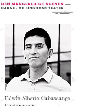
Den mangfaldige scenen
Barne- og ungdomsteater
Eit samarbeid mellom
Det Norske Teatret
,
Bondeungdomslaget i
Oslo
og
Noregs Ungdomslag
Edwin Alberto Cabascango
Cachiguango