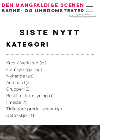
Den mangfaldige scenen
Barne- og ungdomsteater
Eit samarbeid mellom
Det Norske Teatret
,
Bondeungdomslaget i
Oslo
og
Noregs Ungdomslag
siste nytt
kategori
Kurs / Verkstad
(21)
21 innlegg
Framsyningar
(41)
41 innlegg
Nyhende
(29)
29 innlegg
Audition
(3)
3 innlegg
Grupper
(6)
6 innlegg
Bestill ei framsyning
(1)
1 innlegg
I media
(9)
9 innlegg
Tidlegare produksjonar
(15)
15 innlegg
Dette skjer
(11)
11 innlegg