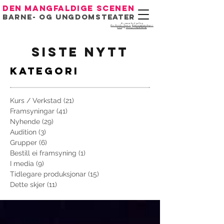
Den mangfaldige scenen
Barne- og ungdomsteater
Eit samarbeid mellom
Det Norske Teatret
,
Bondeungdomslaget i
Oslo
og
Noregs Ungdomslag
siste nytt
kategori
Kurs / Verkstad
(21)
21 innlegg
Framsyningar
(41)
41 innlegg
Nyhende
(29)
29 innlegg
Audition
(3)
3 innlegg
Grupper
(6)
6 innlegg
Bestill ei framsyning
(1)
1 innlegg
I media
(9)
9 innlegg
Tidlegare produksjonar
(15)
15 innlegg
Dette skjer
(11)
11 innlegg