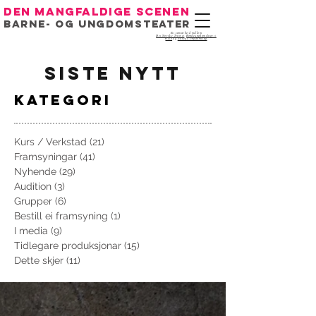
Den mangfaldige scenen
Barne- og ungdomsteater
Eit samarbeid mellom
Det Norske Teatret
,
Bondeungdomslaget i
Oslo
og
Noregs Ungdomslag
siste nytt
kategori
Kurs / Verkstad
(21)
21 innlegg
Framsyningar
(41)
41 innlegg
Nyhende
(29)
29 innlegg
Audition
(3)
3 innlegg
Grupper
(6)
6 innlegg
Bestill ei framsyning
(1)
1 innlegg
I media
(9)
9 innlegg
Tidlegare produksjonar
(15)
15 innlegg
Dette skjer
(11)
11 innlegg