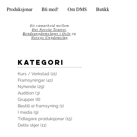
Produksjonar
Bli med!
Om DMS
Butikk
Eit samarbeid mellom
Det Norske Teatret
,
Bondeungdomslaget i Oslo
og
Noregs Ungdomslag
kategori
Kurs / Verkstad
(21)
21 innlegg
Framsyningar
(41)
41 innlegg
Nyhende
(29)
29 innlegg
Audition
(3)
3 innlegg
Grupper
(6)
6 innlegg
Bestill ei framsyning
(1)
1 innlegg
I media
(9)
9 innlegg
Tidlegare produksjonar
(15)
15 innlegg
Dette skjer
(11)
11 innlegg