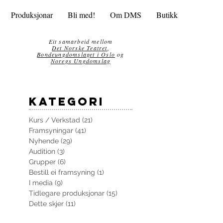
Produksjonar
Bli med!
Om DMS
Butikk
Eit samarbeid mellom
Det Norske Teatret
,
Bondeungdomslaget i Oslo
og
Noregs Ungdomslag
kategori
Kurs / Verkstad
(21)
21 innlegg
Framsyningar
(41)
41 innlegg
Nyhende
(29)
29 innlegg
Audition
(3)
3 innlegg
Grupper
(6)
6 innlegg
Bestill ei framsyning
(1)
1 innlegg
I media
(9)
9 innlegg
Tidlegare produksjonar
(15)
15 innlegg
Dette skjer
(11)
11 innlegg
r