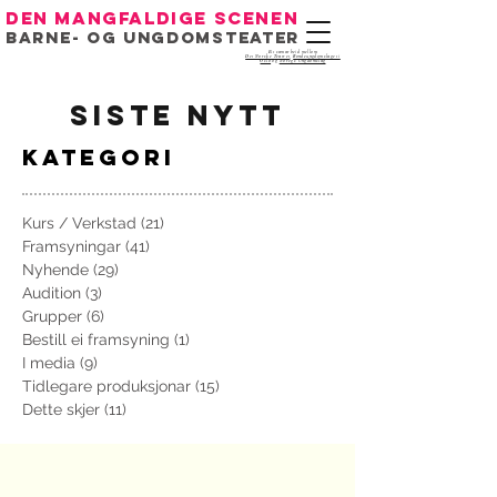
Den mangfaldige scenen
Barne- og ungdomsteater
Eit samarbeid mellom
Det Norske Teatret
,
Bondeungdomslaget i
Oslo
og
Noregs Ungdomslag
siste nytt
kategori
Kurs / Verkstad
(21)
21 innlegg
Framsyningar
(41)
41 innlegg
Nyhende
(29)
29 innlegg
Audition
(3)
3 innlegg
Grupper
(6)
6 innlegg
Bestill ei framsyning
(1)
1 innlegg
I media
(9)
9 innlegg
Tidlegare produksjonar
(15)
15 innlegg
Dette skjer
(11)
11 innlegg