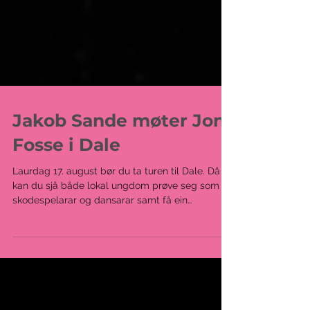
Jakob Sande møter Jon
Fosse i Dale
Laurdag 17. august bør du ta turen til Dale. Då
kan du sjå både lokal ungdom prøve seg som
skodespelarar og dansarar samt få ein
smakebit...