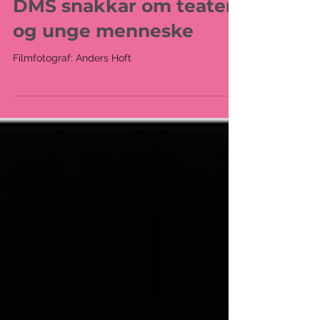
DMS snakkar om teater
og unge menneske
Filmfotograf: Anders Hoft