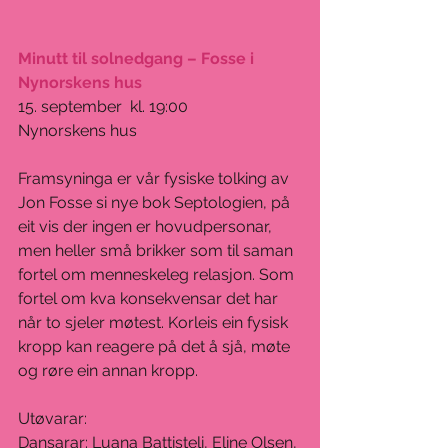
Minutt til solnedgang – Fosse i 
Nynorskens hus
15. september  kl. 19:00
Nynorskens hus
Framsyninga er vår fysiske tolking av 
Jon Fosse si nye bok Septologien, på 
eit vis der ingen er hovudpersonar, 
men heller små brikker som til saman 
fortel om menneskeleg relasjon. Som 
fortel om kva konsekvensar det har 
når to sjeler møtest. Korleis ein fysisk 
kropp kan reagere på det å sjå, møte 
og røre ein annan kropp.
Utøvarar: 
Dansarar: Luana Battisteli, Eline Olsen, 