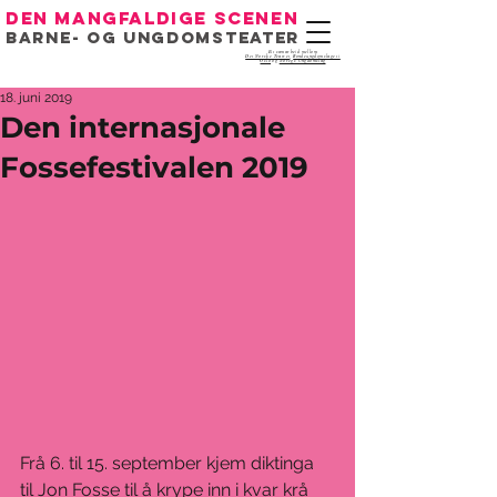
Den mangfaldige scenen
Barne- og ungdomsteater
Eit samarbeid mellom
Det Norske Teatret
,
Bondeungdomslaget i
Oslo
og
Noregs Ungdomslag
18. juni 2019
Den internasjonale
Fossefestivalen 2019
Frå 6. til 15. september kjem diktinga 
til Jon Fosse til å krype inn i kvar krå 