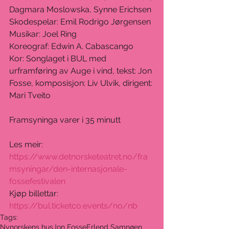
Dagmara Moslowska, Synne Erichsen
Skodespelar: Emil Rodrigo Jørgensen
Musikar: Joel Ring
Koreograf: Edwin A. Cabascango
Kor: Songlaget i BUL med 
urframføring av Auge i vind, tekst: Jon 
Fosse, komposisjon: Liv Ulvik, dirigent: 
Mari Tveito
Framsyninga varer i 35 minutt
Les meir: 
https://www.detnorsketeatret.no/fra
msyningar/den-internasjonale-
fossefestivalen
Kjøp billettar: 
https://bul.ticketco.events/no/nb
Tags:
Nynorskens hus
Jon Fosse
Erlend Samnøen