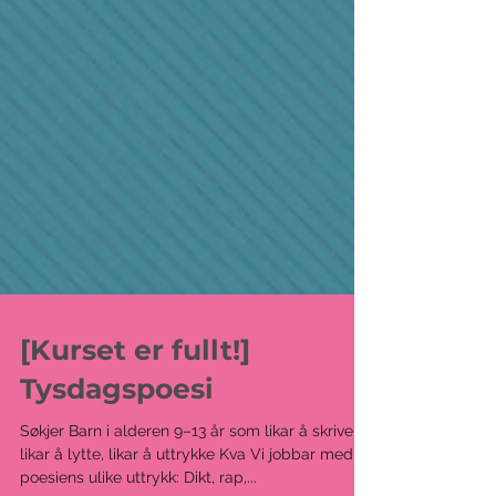
[Kurset er fullt!]
Tysdagspoesi