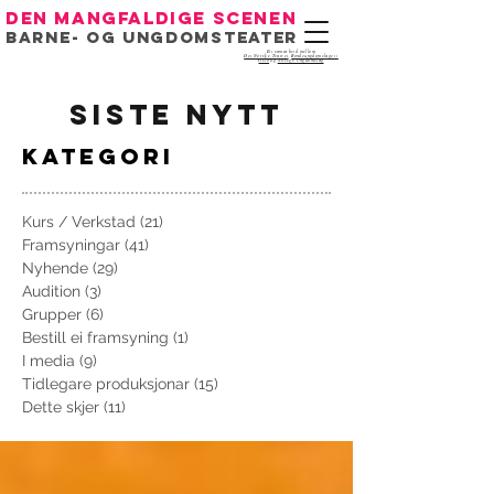
Den mangfaldige scenen
Barne- og ungdomsteater
Eit samarbeid mellom
Det Norske Teatret
,
Bondeungdomslaget i
Oslo
og
Noregs Ungdomslag
siste nytt
kategori
Kurs / Verkstad
(21)
21 innlegg
Framsyningar
(41)
41 innlegg
Nyhende
(29)
29 innlegg
Audition
(3)
3 innlegg
Grupper
(6)
6 innlegg
Bestill ei framsyning
(1)
1 innlegg
I media
(9)
9 innlegg
Tidlegare produksjonar
(15)
15 innlegg
Dette skjer
(11)
11 innlegg