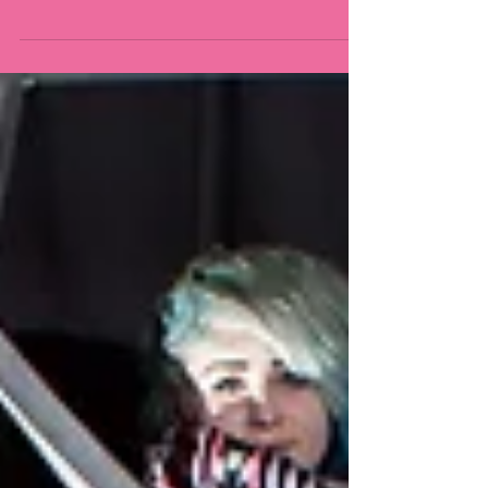
Søkjer Barn i alderen 9–13 år som likar å skrive,
likar å lytte, likar å uttrykke Kva Vi jobbar med
poesiens ulike uttrykk: Dikt, rap,...