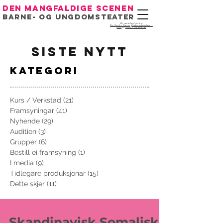
Den mangfaldige scenen
Barne- og ungdomsteater
Eit samarbeid mellom
Det Norske Teatret
,
Bondeungdomslaget i
Oslo
og
Noregs Ungdomslag
siste nytt
kategori
Kurs / Verkstad
(21)
21 innlegg
Framsyningar
(41)
41 innlegg
Nyhende
(29)
29 innlegg
Audition
(3)
3 innlegg
Grupper
(6)
6 innlegg
Bestill ei framsyning
(1)
1 innlegg
I media
(9)
9 innlegg
Tidlegare produksjonar
(15)
15 innlegg
Dette skjer
(11)
11 innlegg
Skandinavisk Somalisk