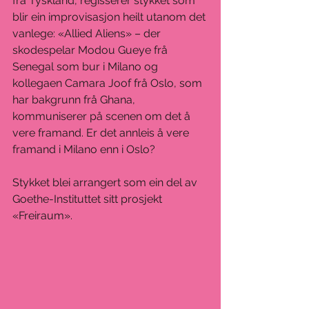
frå Tyskland, regisserer stykket som 
blir ein improvisasjon heilt utanom det 
vanlege: «Allied Aliens» – der 
skodespelar Modou Gueye frå 
Senegal som bur i Milano og 
kollegaen Camara Joof frå Oslo, som 
har bakgrunn frå Ghana, 
kommuniserer på scenen om det å 
vere framand. Er det annleis å vere 
framand i Milano enn i Oslo?
Stykket blei arrangert som ein del av 
Goethe-Instituttet sitt prosjekt 
«Freiraum». 