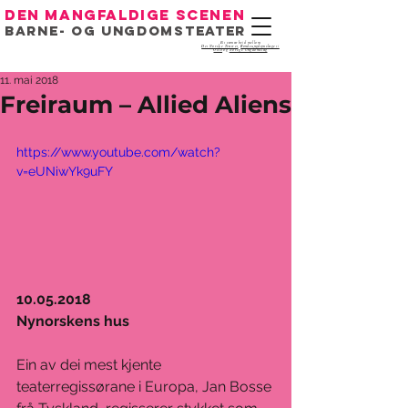
Den mangfaldige scenen
Barne- og ungdomsteater
Eit samarbeid mellom
Det Norske Teatret
,
Bondeungdomslaget i
Oslo
og
Noregs Ungdomslag
11. mai 2018
Freiraum – Allied Aliens
https://www.youtube.com/watch?
v=eUNiwYk9uFY
10.05.2018 
Nynorskens hus
Ein av dei mest kjente 
teaterregissørane i Europa, Jan Bosse 