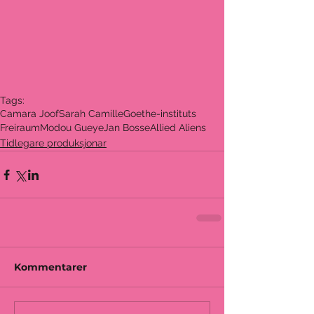
Tags:
Camara Joof
Sarah Camille
Goethe-instituts
Freiraum
Modou Gueye
Jan Bosse
Allied Aliens
Tidlegare produksjonar
Kommentarer