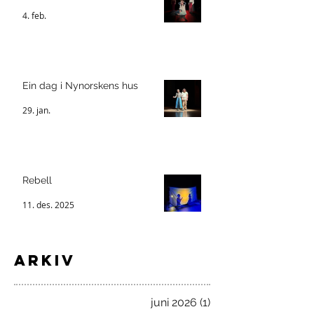
4. feb.
Ein dag i Nynorskens hus
29. jan.
Rebell
11. des. 2025
ARKIV
juni 2026
(1)
1 innlegg