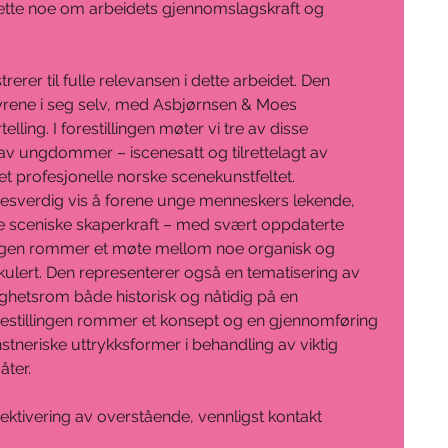
 dette noe om arbeidets gjennomslagskraft og 
erer til fulle relevansen i dette arbeidet. Den 
yrene i seg selv, med Asbjørnsen & Moes 
ing. I forestillingen møter vi tre av disse 
 av ungdommer – iscenesatt og tilrettelagt av 
t profesjonelle norske scenekunstfeltet. 
sesverdig vis å forene unge menneskers lekende, 
sceniske skaperkraft – med svært oppdaterte 
llingen rommer et møte mellom noe organisk og 
kulert. Den representerer også en tematisering av 
etsrom både historisk og nåtidig på en 
estillingen rommer et konsept og en gjennomføring 
neriske uttrykksformer i behandling av viktig 
åter.
ektivering av overstående, vennligst kontakt 