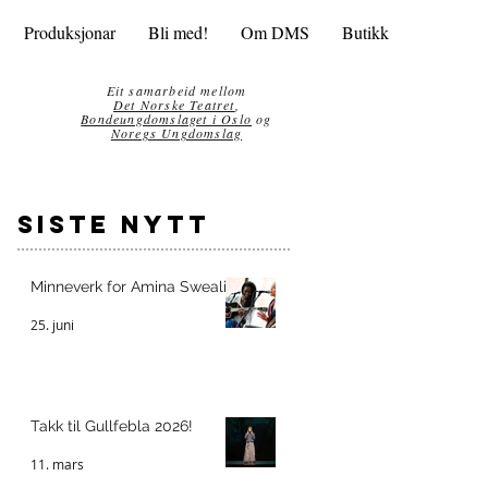
Produksjonar
Bli med!
Om DMS
Butikk
Eit samarbeid mellom
Det Norske Teatret
,
Bondeungdomslaget i Oslo
og
Noregs Ungdomslag
siste nytt
Minneverk for Amina Sweali
25. juni
Takk til Gullfebla 2026!
11. mars