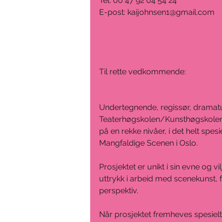
Tel: 00 47 92 04 54 24
E-post: kaijohnsen1@gmail.com 
Til rette vedkommende:
Undertegnende, regissør, dramatu
Teaterhøgskolen/Kunsthøgskolen i
på en rekke nivåer, i det helt spe
Mangfaldige Scenen i Oslo.
Prosjektet er unikt i sin evne og v
uttrykk i arbeid med scenekunst, 
perspektiv.
Når prosjektet fremheves spesielt