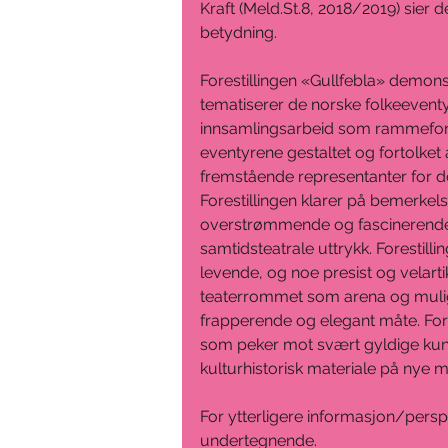
Kraft (Meld.St.8, 2018/2019) sier
betydning.
Forestillingen «Gullfebla» demonstr
tematiserer de norske folkeevent
innsamlingsarbeid som rammefortell
eventyrene gestaltet og fortolket
fremstående representanter for de
Forestillingen klarer på bemerkel
overstrømmende og fascinerende 
samtidsteatrale uttrykk. Foresti
levende, og noe presist og velarti
teaterrommet som arena og muligh
frapperende og elegant måte. For
som peker mot svært gyldige kunst
kulturhistorisk materiale på nye m
For ytterligere informasjon/persp
undertegnende.