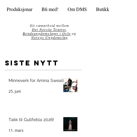
Produksjonar
Bli med!
Om DMS
Butikk
Eit samarbeid mellom
Det Norske Teatret
,
Bondeungdomslaget i Oslo
og
Noregs Ungdomslag
siste nytt
Minneverk for Amina Sweali
25. juni
Takk til Gullfebla 2026!
11. mars