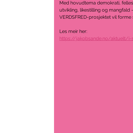
Med hovudtema demokrati, fellessk
utvikling, likestilling og mangfald 
VERDSFRED-prosjektet vil forme 
Les meir her:
https://jakobsande.no/aktuelt/i-