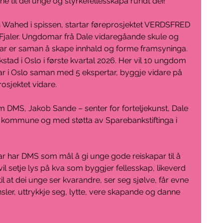
e til dei unge og styrkefellesskapa rundt dei!
ahed i spissen, startar føreprosjektet VERDSFRED 
i Fjaler. Ungdomar frå Dale vidaregåande skule og 
r er saman å skape innhald og forme framsyninga. 
kstad i Oslo i første kvartal 2026. Her vil 10 ungdom 
lar i Oslo saman med 5 ekspertar, byggje vidare på 
prosjektet vidare.
m DMS, Jakob Sande – senter for forteljekunst, Dale 
 kommune og med støtta av Sparebankstiftinga i 
r har DMS som mål å gi unge gode reiskapar til å 
 vil setje lys på kva som byggjer fellesskap, likeverd 
il at dei unge ser kvarandre, ser seg sjølve, får evne 
ensler, uttrykkje seg, lytte, vere skapande og danne 