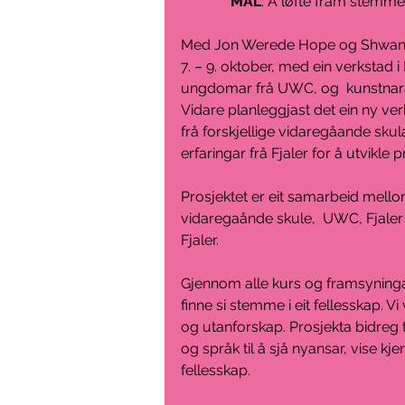
MÅL
: Å løfte fram stemmen
Med Jon Werede Hope og Shwan W
7. – 9. oktober, med ein verkstad 
ungdomar frå UWC, og  kunstnara
Vidare planleggjast det ein ny ver
frå forskjellige vidaregåande sku
erfaringar frå Fjaler for å utvikle 
Prosjektet er eit samarbeid mello
vidaregaånde skule,  UWC, Fjaler
Fjaler.
Gjennom alle kurs og framsyninga
finne si stemme i eit fellesskap. Vi
og utanforskap. Prosjekta bidreg t
og språk til å sjå nyansar, vise kj
fellesskap.