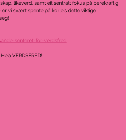
ap, likeverd, samt eit sentralt fokus på berekraftig 
– er vi svært spente på korleis dette viktige 
seg!
sande-senteret-for-verdsfred
Heia VERDSFRED!