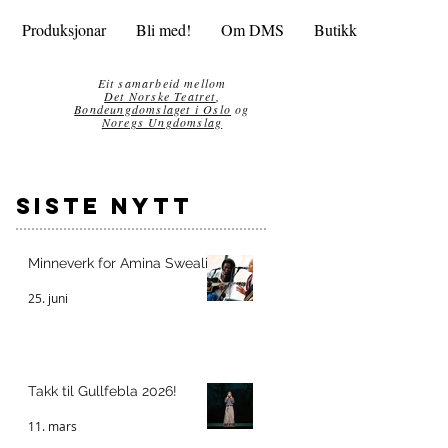
Produksjonar
Bli med!
Om DMS
Butikk
Eit samarbeid mellom
Det Norske Teatret
,
Bondeungdomslaget i Oslo
og
Noregs Ungdomslag
siste nytt
Minneverk for Amina Sweali
25. juni
Takk til Gullfebla 2026!
11. mars